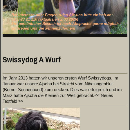
Bei Interesse oder Fragen rufen Sie uns bitte einfach an:
0163-23 21 120 (aktualisiert 2.08.2026)
Ein persönlicher Besuch ist nach Absprache gerne möglich,
wir freuen uns Sie kennenzulernen!
Swissydog A Wurf
.
Im Jahr 2013 hatten wir unseren ersten Wurf Swissydogs. Im
Januar war unsere Ajscha bei Strolchi vom Nibelungenblut
(Berner Sennenhund) zum decken. Dies war erfolgreich und im
März hatte Ajscha die Kleinen zur Welt gebracht.
<< Neues
Textfeld >>