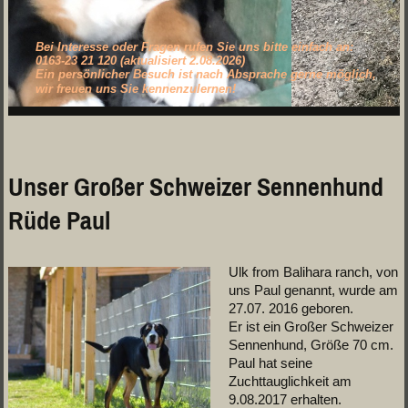
Bei Interesse oder Fragen rufen Sie uns bitte einfach an:
0163-23 21 120 (aktualisiert 2.08.2026)
Ein persönlicher Besuch ist nach Absprache gerne möglich,
wir freuen uns Sie kennenzulernen!
Unser Großer Schweizer Sennenhund
.
Rüde Paul
Ulk from Balihara ranch, von
uns Paul genannt, wurde am
27.07. 2016 geboren.
Er ist ein Großer Schweizer
Sennenhund, Größe 70 cm.
Paul hat seine
Zuchttauglichkeit am
9.08.2017 erhalten.