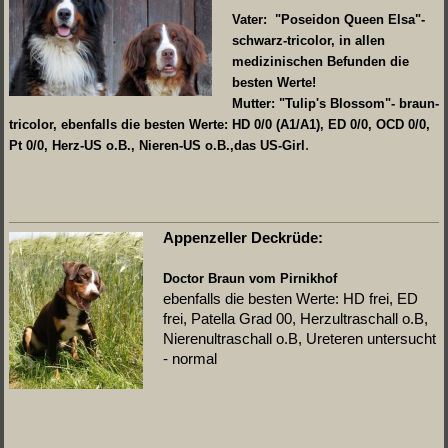
Vater: "Poseidon Queen Elsa"-
schwarz-tricolor, in allen
medizinischen Befunden die
besten Werte!
Mutter: "Tulip's Blossom"- braun-
tricolor, ebenfalls die besten Werte: HD 0/0 (A1/A1), ED 0/0, OCD 0/0,
.
Pt 0/0, Herz-US o.B., Nieren-US o.B.,das US-Girl
Appenzeller Deckrüde:
Doctor Braun vom Pirnikhof
ebenfalls die besten Werte: HD frei, ED
frei, Patella Grad 00, Herzultraschall o.B,
Nierenultraschall o.B, Ureteren untersucht
- normal