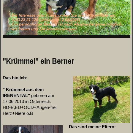
Bei Interesse oder Fragen rufen Sie uns bitte einfach an:
0163-23 21 120 (aktualisiert 2.08.2026)
Ein persönlicher Besuch ist nach Absprache gerne möglich,
wir freuen uns Sie kennenzulernen!
"Krümmel" ein Berner
.
Das bin Ich:
" Krümmel aus dem
IRENENTAL"
geboren am
17.06.2013 in Österreich.
HD-B,ED+OCD+Augen-frei
Herz+Niere o.B
Das sind meine Eltern: